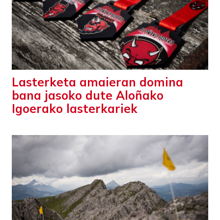
Lasterketa amaieran domina
bana jasoko dute Aloñako
Igoerako lasterkariek