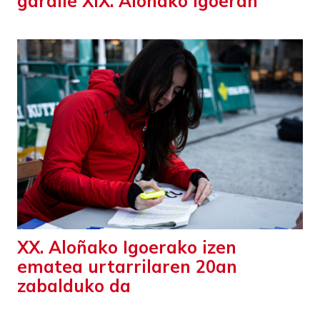
garaile XIX. Aloñako Igoeran
XX. Aloñako Igoerako izen
ematea urtarrilaren 20an
zabalduko da