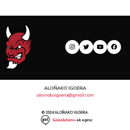
ALOÑAKO IGOERA
aloinakoigoera@gmail.com
© 2024 ALOÑAKO IGOERA.
Goisolutions
-ek egina