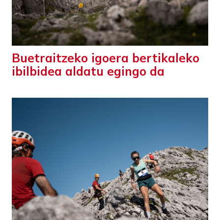
Buetraitzeko igoera bertikaleko
ibilbidea aldatu egingo da