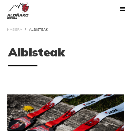
HASIERA
ALBISTEAK
Albisteak