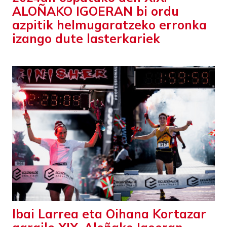
ALOÑAKO IGOERAN bi ordu
azpitik helmugaratzeko erronka
izango dute lasterkariek
Ibai Larrea eta Oihana Kortazar