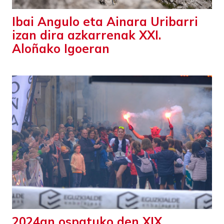
Ibai Angulo eta Ainara Uribarri
izan dira azkarrenak XXI.
Aloñako Igoeran
2024an ospatuko den XIX.