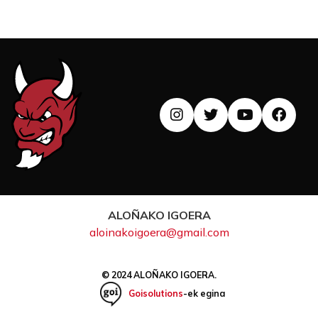
ALOÑAKO IGOERA
aloinakoigoera@gmail.com
© 2024 ALOÑAKO IGOERA.
Goisolutions
-ek egina