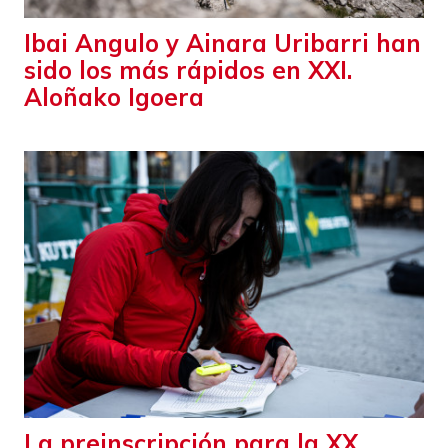
Ibai Angulo y Ainara Uribarri han
sido los más rápidos en XXI.
Aloñako Igoera
La preinscripción para la XX.