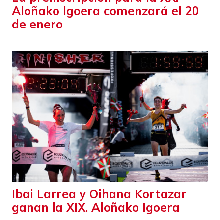
Aloñako Igoera comenzará el 20
de enero
Ibai Larrea y Oihana Kortazar
ganan la XIX. Aloñako Igoera